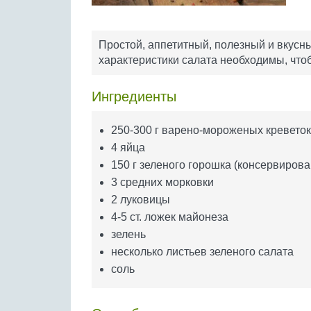
Простой, аппетитный, полезный и вкусн
характеристики салата необходимы, чтоб
Ингредиенты
250-300 г варено-мороженых креветок
4 яйца
150 г зеленого горошка (консервирова
3 средних морковки
2 луковицы
4-5 ст. ложек майонеза
зелень
несколько листьев зеленого салата
соль