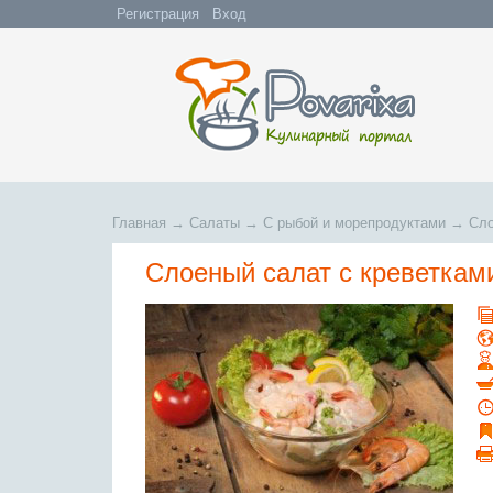
Регистрация
Вход
Главная
→
Салаты
→
С рыбой и морепродуктами
→
Сло
Слоеный салат с креветкам