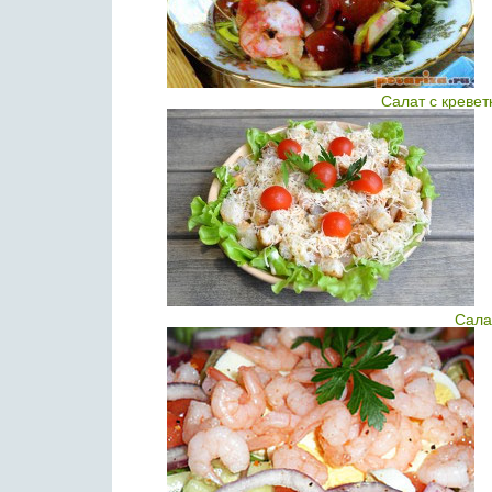
Салат с креве
Сала