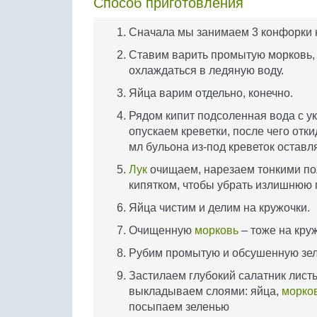
Способ приготовления
Сначала мы занимаем 3 конфорки н
Ставим варить промытую морковь, 
охлаждаться в ледяную воду.
Яйца варим отдельно, конечно.
Рядом кипит подсоленная вода с ук
опускаем креветки, после чего отк
мл бульона из-под креветок оставл
Лук
очищаем, нарезаем тонкими по
кипятком, чтобы убрать излишнюю 
Яйца чистим и делим на кружочки.
Очищенную
морковь
– тоже на кру
Рубим промытую и обсушенную зел
Застилаем глубокий салатник листь
выкладываем слоями: яйца,
морко
посыпаем зеленью