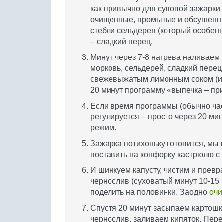
как привычно для суповой зажарки 
очищенные, промытые и обсушенны
стебли сельдерея (который особен
– сладкий перец.
Минут через 7-8 нагрева наливаем 
морковь, сельдерей, сладкий перец
свежевыжатым лимонным соком (или
20 минут программу «выпечка – пр
Если время программы (обычно час
регулируется – просто через 20 м
режим.
Зажарка потихоньку готовится, мы
поставить на конфорку кастрюлю с 
И шинкуем капусту, чистим и прев
чернослив (суховатый минут 10-15 
поделить на половинки. Заодно
оч
Спустя 20 минут засыпаем картошку
чернослив, заливаем кипяток. Пер