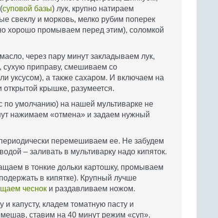
(
суповой базы
) лук, крупно натираем
е свеклу и морковь, мелко рубим поперек
но хорошо промываем перед этим), соломкой
масло, через пару минут закладываем лук,
, сухую приправу, смешиваем со
 уксусом), а также сахаром. И включаем на
и открытой крышке, разумеется.
 по умолчанию) на нашей мультиварке не
инут нажимаем «отмена» и задаем нужный
 периодически перемешиваем ее. Не забудем
водой – заливать в мультиварку надо кипяток.
ращаем в тонкие дольки картошку, промываем
подержать в кипятке). Крупный лучше
ищаем чеснок
и раздавливаем ножом.
 и капусту, кладем томатную пасту и
емешав, ставим на 40 минут режим «суп».