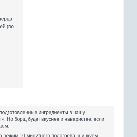
перца
ей (по
 подготовленные ингредиенты в чашу
». Но борщ будет вкуснее и наваристее, если
аем.
на режим 10-минутного подогрева, шинкуем,