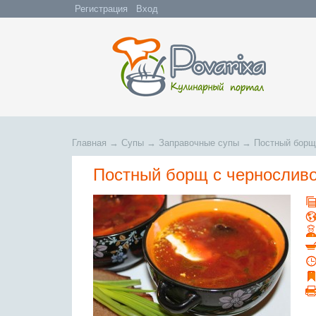
Регистрация
Вход
Главная
→
Супы
→
Заправочные супы
→
Постный борщ
Постный борщ с черносливо