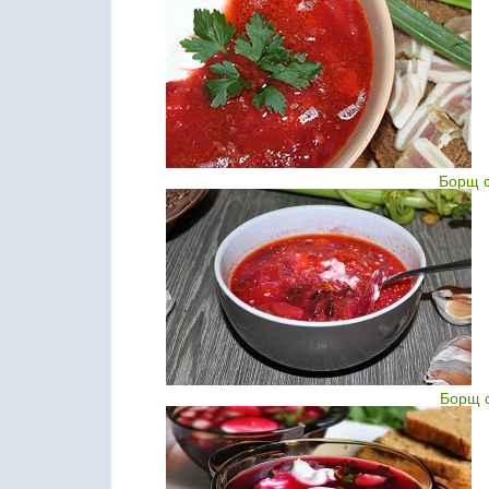
Борщ с
Борщ 