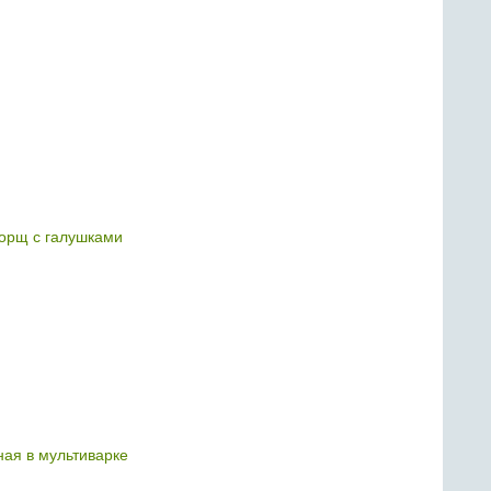
орщ с галушками
ная в мультиварке