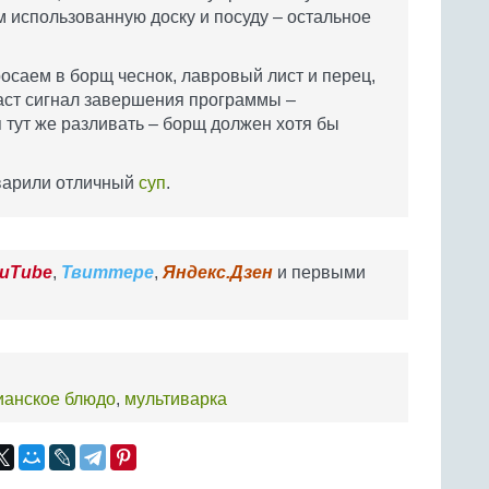
м использованную доску и посуду – остальное
росаем в борщ чеснок, лавровый лист и перец,
даст сигнал завершения программы –
 тут же разливать – борщ должен хотя бы
сварили отличный
суп
.
uTube
,
Твиттере
,
Яндекс.Дзен
и первыми
ианское блюдо
,
мультиварка