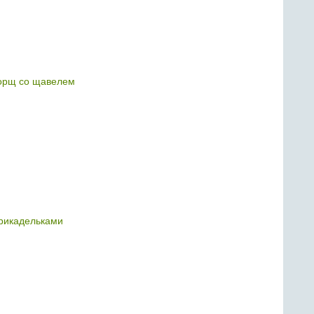
орщ со щавелем
рикадельками