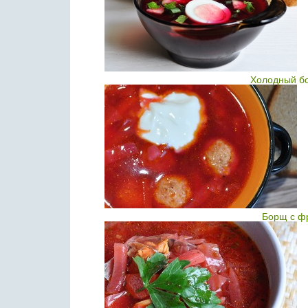
Холодный б
Борщ с ф