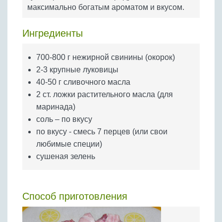
Бобовые
максимально богатым ароматом и вкусом.
Яйца
Ингредиенты
Крупы
700-800 г нежирной свинины (окорок)
2-3 крупные луковицы
40-50 г сливочного масла
2 ст. ложки растительного масла (для
маринада)
соль – по вкусу
по вкусу - смесь 7 перцев (или свои
любимые специи)
сушеная зелень
Способ приготовления