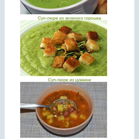
Суп-пюре из зеленого горошка
Суп-пюре из цуккини