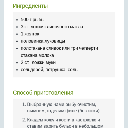
Бобовые
Ингредиенты
Яйца
500 г рыбы
Крупы
3 ст. ложки сливочного масла
1 желток
половинка луковицы
полстакана сливок или три четверти
стакана молока
2 ст. ложки муки
сельдерей, петрушка, соль
Способ приготовления
Выбранную нами рыбу очистим,
вымоем, отделим филе (без кожи).
Кладем кожу и кости в кастрюлю и
ставим варить бульон в небольшом