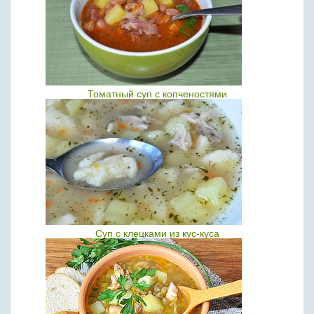
Томатный суп с копченостями
Суп с клецками из кус-куса