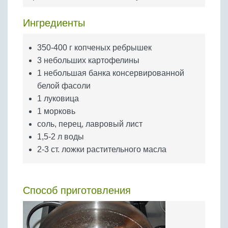
Бобовые
Яйца
Ингредиенты
Крупы
350-400 г копченых ребрышек
3 небольших картофелины
1 небольшая банка консервированной
белой фасоли
1 луковица
1 морковь
соль, перец, лавровый лист
1,5-2 л воды
2-3 ст. ложки растительного масла
Способ приготовления