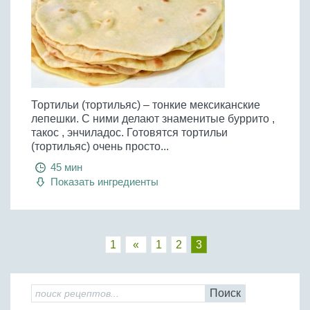
Тортильи (тортильяс) – тонкие мексиканские
лепешки. С ними делают знаменитые буррито ,
такос , энчиладос. Готовятся тортильи
(тортильяс) очень просто...
45 мин
Показать ингредиенты
1
«
1
2
3
Поиск