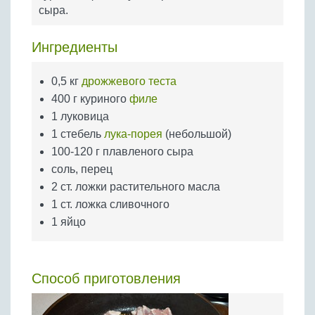
Бобовые
сыра.
Яйца
Ингредиенты
Крупы
0,5 кг
дрожжевого теста
400 г куриного
филе
1 луковица
1 стебель
лука-порея
(небольшой)
100-120 г плавленого сыра
соль, перец
2 ст. ложки растительного масла
1 ст. ложка сливочного
1 яйцо
Способ приготовления