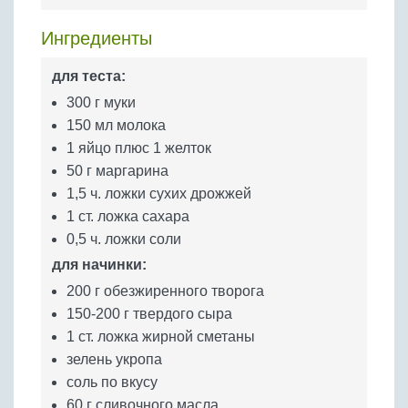
Бобовые
Ингредиенты
Яйца
Крупы
для теста:
300 г муки
150 мл молока
1 яйцо плюс 1 желток
50 г маргарина
1,5 ч. ложки сухих дрожжей
1 ст. ложка сахара
0,5 ч. ложки соли
для начинки:
200 г обезжиренного творога
150-200 г твердого сыра
1 ст. ложка жирной сметаны
зелень укропа
соль по вкусу
60 г сливочного масла