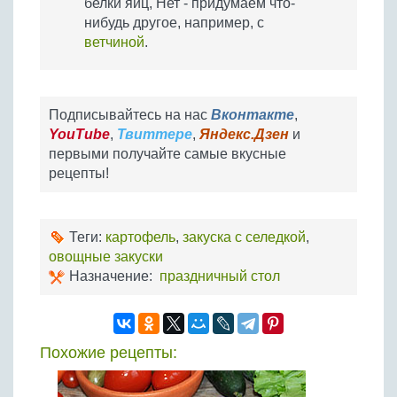
белки яиц, Нет - придумаем что-
нибудь другое, например, с
ветчиной
.
Подписывайтесь на нас
Вконтакте
,
YouTube
,
Твиттере
,
Яндекс.Дзен
и
первыми получайте самые вкусные
рецепты!
Теги:
картофель
,
закуска с селедкой
,
овощные закуски
Назначение:
праздничный стол
Похожие рецепты: