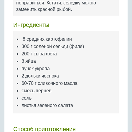
понравиться. Кстати, селедку можно
Бобовые
заменить красной рыбой.
Яйца
Крупы
Ингредиенты
8 средних картофелин
300 г соленой сельди (филе)
200 г сыра фета
3 яйца
пучок укропа
2 дольки чеснока
60-70 г сливочного масла
смесь перцев
соль
листья зеленого салата
Способ приготовления