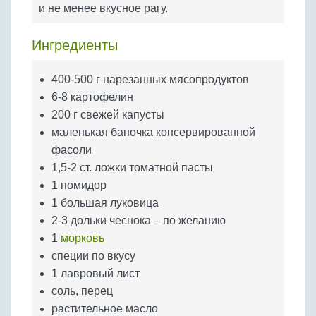
Бобовые
и не менее вкусное рагу.
Яйца
Ингредиенты
Крупы
400-500 г нарезанных мясопродуктов
6-8 картофелин
200 г свежей капусты
маленькая баночка консервированной
фасоли
1,5-2 ст. ложки томатной пасты
1 помидор
1 большая луковица
2-3 дольки чеснока – по желанию
1
морковь
специи по вкусу
1 лавровый лист
соль, перец
растительное масло