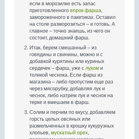
если в морозилке есть запас
приготовленного
впрок фарша
,
замороженного в пакетиках. Оставил
на столе разморозиться – и готовь. А
главное – точно знаешь, из чего он
состоит, домашний фарш.
Итак, берем смешанный – из
говядины и свинины, можно и с
добавкой курятины или куриных
сердечек – фарш, уже с
луком
и
толикой чеснока. Если фарш из
магазина – либо пропустим еще раз
через мясорубку, добавляя лук и
чеснок, либо натрем лук и чеснок на
терке и вмешаем в фарш.
Солим и перчим по вкусу, добавляем
горсть целых овсяных или
размельченных в крошку кукурузных
хлопьев,
мускатный орех
,