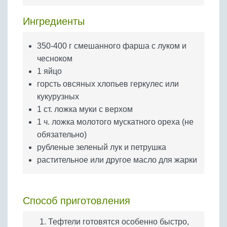
Бобовые
Ингредиенты
Яйца
Крупы
350-400 г смешанного фарша с луком и
чесноком
1 яйцо
горсть овсяных хлопьев геркулес или
кукурузных
1 ст. ложка муки с верхом
1 ч. ложка молотого мускатного ореха (не
обязательно)
рубленые зеленый лук и петрушка
растительное или другое масло для жарки
Способ приготовления
Тефтели готовятся особенно быстро,