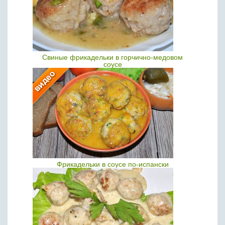
Свиные фрикадельки в горчично-медовом
соусе
Фрикадельки в соусе по-испански