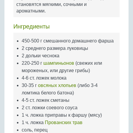
Бобовые
становятся мягкими, сочными и
ароматными.
Яйца
Крупы
Ингредиенты
450-500 г смешанного домашнего фарша
2 среднего размера луковицы
2 дольки чеснока
220-250 г
шампиньонов
(свежих или
мороженых, или другие грибы)
4-6 ст. ложек молока
30-35 г
овсяных хлопьев
(либо 3-4
ломтика белого батона)
4-5 ст. ложек сметаны
2 ст. ложки соевого соуса
1 ч. ложка приправы к фаршу (мясу)
1 ч. ложка
Прованских трав
соль, перец