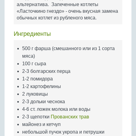
Бобовые
альтернатива. Запеченные котлеты
«Ласточкино гнездо» - очень вкусная замена
Яйца
обычных котлет из рубленого мяса.
Крупы
Ингредиенты
500 г фарша (смешанного или из 1 сорта
мяса)
100 г сыра
2-3 болгарских перца
1-2 помидора
1-2 картофелины
2 луковицы
2-3 дольки чеснока
4-6 ст. ложек молока или воды
2-3 щепотки
Прованских трав
майонез и кетчуп
небольшой пучок укропа и петрушки