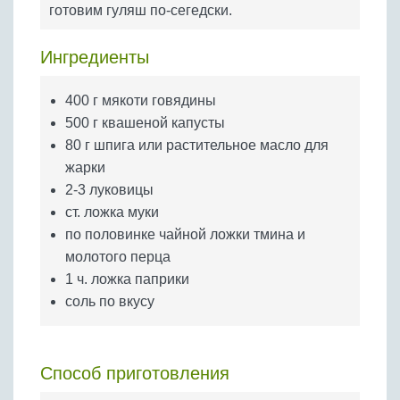
Бобовые
готовим гуляш по-сегедски.
Яйца
Ингредиенты
Крупы
400 г мякоти говядины
500 г квашеной капусты
80 г шпига или растительное масло для
жарки
2-3 луковицы
ст. ложка муки
по половинке чайной ложки тмина и
молотого перца
1 ч. ложка паприки
соль по вкусу
Способ приготовления