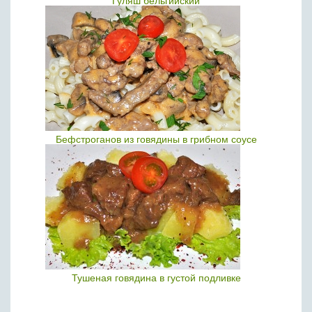
Гуляш бельгийский
Бефстроганов из говядины в грибном соусе
Тушеная говядина в густой подливке