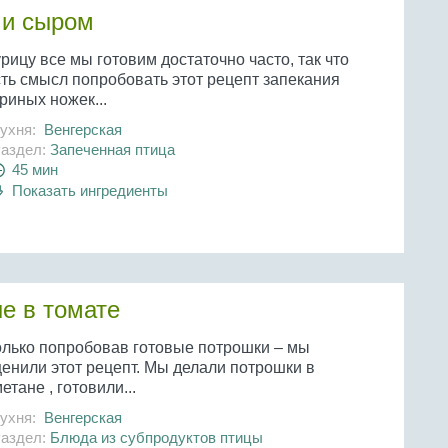
 и сыром
рицу все мы готовим достаточно часто, так что
сть смысл попробовать этот рецепт запекания
риных ножек...
ухня:
Венгерская
аздел:
Запеченная птица
45 мин
Показать ингредиенты
е в томате
олько попробовав готовые потрошки – мы
ценили этот рецепт. Мы делали потрошки в
етане , готовили...
ухня:
Венгерская
аздел:
Блюда из субпродуктов птицы