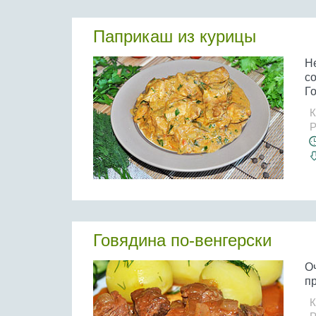
Паприкаш из курицы
Н
со
Го
К
Р
Говядина по-венгерски
О
пр
К