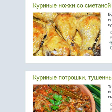
Куриные ножки со сметаной
Ку
е
ку
К
Р
Куриные потрошки, тушенны
Т
о
см
К
Р