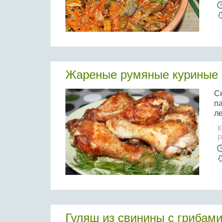
Жареные румяные куриные 
С
п
ле
К
Р
Гуляш из свинины с грибам