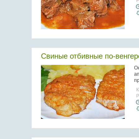
Р
Свиные отбивные по-венгер
О
а
пр
К
Р