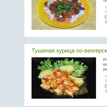
пр
К
Р
Тушеная курица по-венгерск
И
ко
ре
К
Р