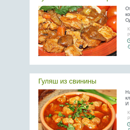
О
ко
Од
К
Р
Гуляш из свинины
На
кл
И 
К
Р