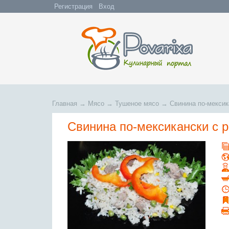
Регистрация
Вход
Главная
→
Мясо
→
Тушеное мясо
→
Свинина по-мексик
Свинина по-мексикански с р