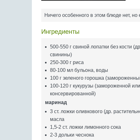
Ничего особенного в этом блюде нет, но 
Ингредиенты
500-550 г свиной лопатки без кости (др
свинины)
250-300 г риса
80-100 мл бульона, воды
100 г зеленого горошка (замороженны
100-120 г кукурузы (замороженной ил
консервированной)
маринад
3 ст. ложки оливкового (др. растительн
масла
1,5-2 ст. ложки лимонного сока
2-3 дольки чеснока