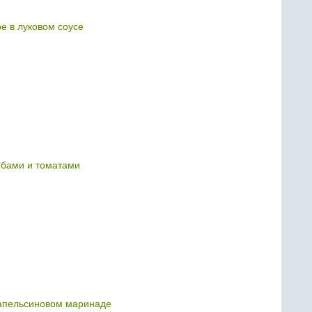
е в луковом соусе
ибами и томатами
апельсиновом маринаде