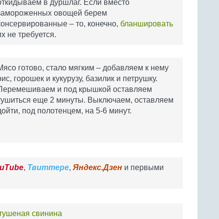
откидываем в дуршлаг. Если вместо
замороженных овощей берем
консервированные – то, конечно,
бланшировать
их не требуется.
Мясо готово, стало мягким – добавляем к нему
рис, горошек и кукурузу, базилик и петрушку.
Перемешиваем и под крышкой оставляем
тушиться еще 2 минуты. Выключаем, оставляем
дойти, под полотенцем, на 5-6 минут.
uTube
,
Твиттере
,
Яндекс.Дзен
и первыми
тушеная свинина