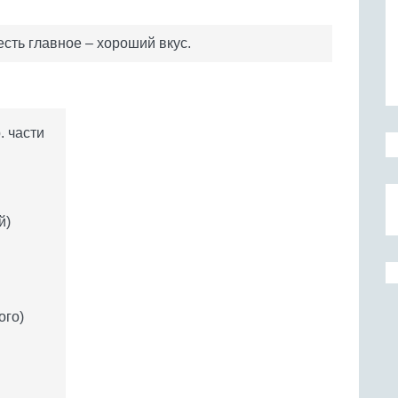
есть главное – хороший вкус.
. части
й)
и
ого)