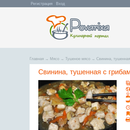
Регистрация
Вход
Главная
→
Мясо
→
Тушеное мясо
→
Свинина, тушенная
Свинина, тушенная с гриба