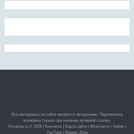
Все материалы на сайте являются авторскими. Перепечатка
возможна только при наличии активной ссылки.
Povarixa.ru © 2026 |
Контакты
|
Карта сайта
|
ВКонтакте
|
Twitter
|
YouTube
|
Яндекс.Дзен