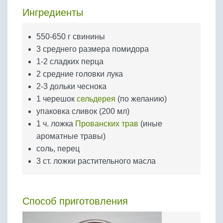
Бобовые
Ингредиенты
Яйца
Крупы
550-650 г свинины
3 среднего размера помидора
1-2 сладких перца
2 средние головки лука
2-3 дольки чеснока
1 черешок
сельдерея
(по желанию)
упаковка сливок (200 мл)
1 ч. ложка
Прованских трав
(иные
ароматные травы)
соль, перец
3 ст. ложки растительного масла
Способ приготовления