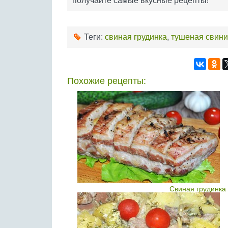
получайте самые вкусные рецепты!
Теги:
свиная грудинка
,
тушеная свин
Похожие рецепты:
Свиная грудинка 