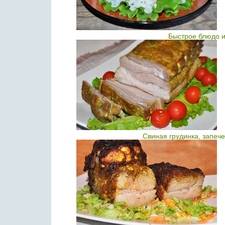
Быстрое блюдо и
Свиная грудинка, запеч