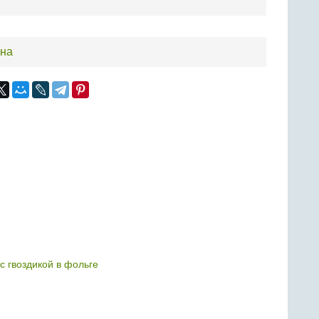
ина
с гвоздикой в фольге