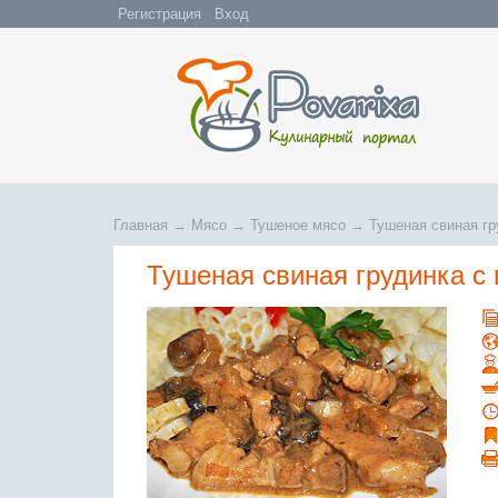
Регистрация
Вход
Главная
→
Мясо
→
Тушеное мясо
→
Тушеная свиная гр
Тушеная свиная грудинка с