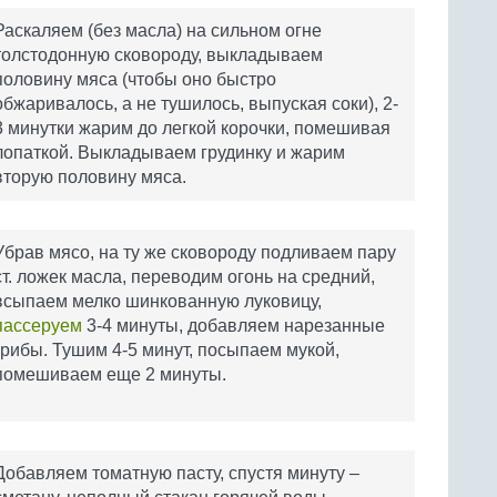
Раскаляем (без масла) на сильном огне
толстодонную сковороду, выкладываем
половину мяса (чтобы оно быстро
обжаривалось, а не тушилось, выпуская соки), 2-
3 минутки жарим до легкой корочки, помешивая
лопаткой. Выкладываем грудинку и жарим
вторую половину мяса.
Убрав мясо, на ту же сковороду подливаем пару
ст. ложек масла, переводим огонь на средний,
всыпаем мелко шинкованную луковицу,
пассеруем
3-4 минуты, добавляем нарезанные
грибы. Тушим 4-5 минут, посыпаем мукой,
помешиваем еще 2 минуты.
Добавляем томатную пасту, спустя минуту –