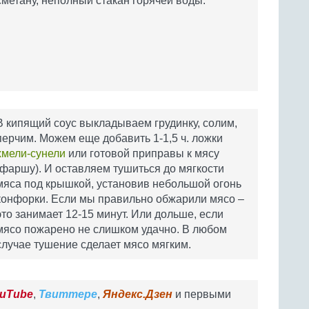
сметану, неполный стакан горячей воды.
В кипящий соус выкладываем грудинку, солим,
перчим. Можем еще добавить 1-1,5 ч. ложки
хмели-сунели
или готовой приправы к мясу
(фаршу). И оставляем тушиться до мягкости
мяса под крышкой, установив небольшой огонь
конфорки. Если мы правильно обжарили мясо –
это занимает 12-15 минут. Или дольше, если
мясо пожарено не слишком удачно. В любом
случае тушение сделает мясо мягким.
uTube
,
Твиттере
,
Яндекс.Дзен
и первыми