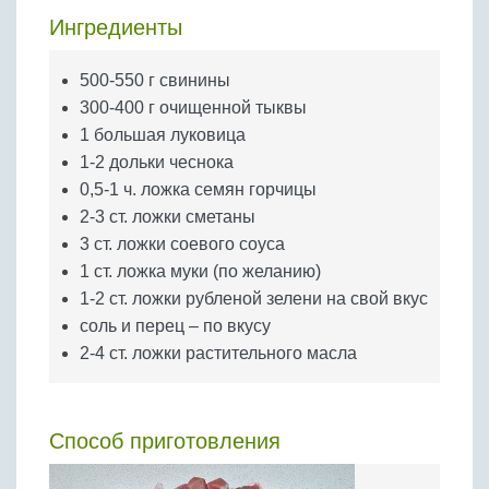
Бобовые
Ингредиенты
Яйца
Крупы
500-550 г свинины
300-400 г очищенной тыквы
1 большая луковица
1-2 дольки чеснока
0,5-1 ч. ложка семян горчицы
2-3 ст. ложки сметаны
3 ст. ложки соевого соуса
1 ст. ложка муки (по желанию)
1-2 ст. ложки рубленой зелени на свой вкус
соль и перец – по вкусу
2-4 ст. ложки растительного масла
Способ приготовления