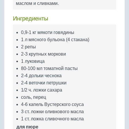
Бобовые
маслом и сливками.
Яйца
Ингредиенты
Крупы
0,9-1 кг мякоти говядины
1 л мясного бульона (4 стакана)
2 репы
2-3 крупных моркови
1 луковица
80-100 мл томатной пасты
2-4 дольки чеснока
2-4 веточки петрушки
1/2 ч. ложки сахара
соль, перец
4-6 капель Вустерского соуса
3 ст. ложки оливкового масла
1 ст. ложка сливочного масла
для пюре