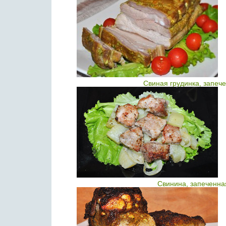
Свиная грудинка, запеч
Свинина, запеченна