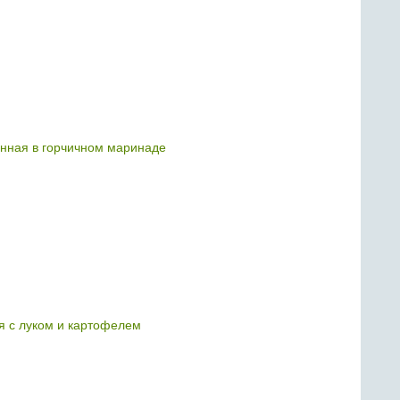
енная в горчичном маринаде
я с луком и картофелем