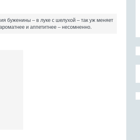
ния буженины – в луке с шелухой – так уж меняет
я ароматнее и аппетитнее – несомненно.