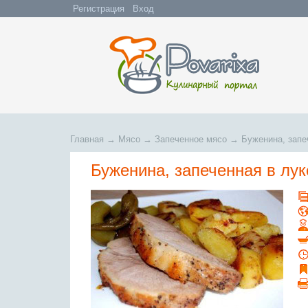
Регистрация
Вход
Главная
→
Мясо
→
Запеченное мясо
→
Буженина, запе
Буженина, запеченная в лук