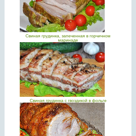
Свиная грудинка, запеченная в горчичном
маринаде
Свиная грудинка с гвоздикой в фольге