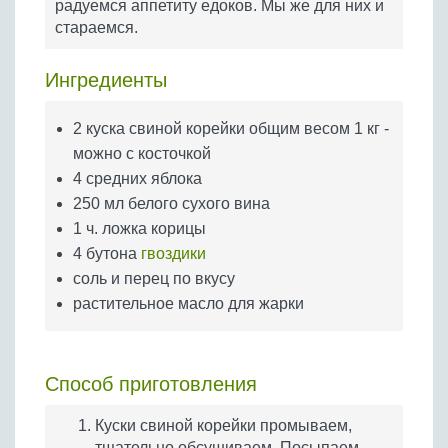
радуемся аппетиту едоков. Мы же для них и
Бобовые
стараемся.
Яйца
Крупы
Ингредиенты
2 куска свиной корейки общим весом 1 кг -
можно с косточкой
4 средних яблока
250 мл белого сухого вина
1 ч. ложка корицы
4 бутона
гвоздики
соль и перец по вкусу
растительное масло для жарки
Способ приготовления
Куски свиной корейки промываем,
тщательно обсушиваем. Посыпаем