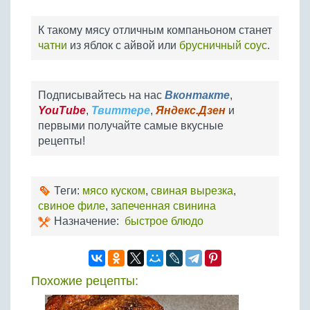
К такому мясу отличным компаньоном станет
чатни
из яблок с айвой или
брусничный соус
.
Подписывайтесь на нас
Вконтакте
,
YouTube
,
Твиттере
,
Яндекс.Дзен
и
первыми получайте самые вкусные
рецепты!
Теги:
мясо куском
,
свиная вырезка
,
свиное филе
,
запеченная свинина
Назначение:
быстрое блюдо
Похожие рецепты: