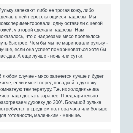
Рульку запекают, либо не трогая кожу, либо
сделав в ней пересекающиеся надрезы. Мы
поэксперименторовали: одну оставили с целой
кожей, у второй сделали надрезы. Нам
показалось, что с надрезами мясо пропеклось
чуть быстрее. Чем бы мы не мариновали рульку -
лучше, если она успеет помариноваться хотя бы
час-два. А еще лучше - ночь или сутки.
В любом случае - мясо запечется лучше и будет
мягче, если имеет перед посадкой в духовку
комнатную температуру. Т.е. из холодильника
мясо надо достать заранее. Предварительно
разогреваем духовку до 200°. Большой рульке
потребуется в среднем полтора часа или больше
для готовности, маленьким - меньше.