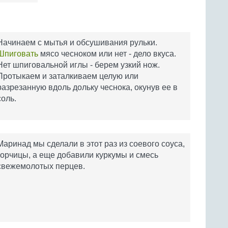
Начинаем с мытья и обсушивания рульки.
Шпиговать
мясо чесноком или нет - дело вкуса.
Нет шпиговальной иглы - берем узкий нож.
Протыкаем и заталкиваем целую или
разрезанную вдоль дольку чеснока, окунув ее в
соль.
Маринад мы сделали в этот раз из соевого соуса,
горчицы, а еще добавили куркумы и смесь
свежемолотых перцев.