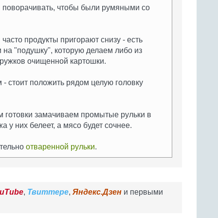
и поворачивать, чтобы были румяными со
й часто продукты пригорают снизу - есть
и на "подушку", которую делаем либо из
кружков очищенной картошки.
 - стоит положить рядом целую головку
ом готовки замачиваем промытые рульки в
а у них белеет, а мясо будет сочнее.
ительно
отваренной рульки
.
uTube
,
Твиттере
,
Яндекс.Дзен
и первыми