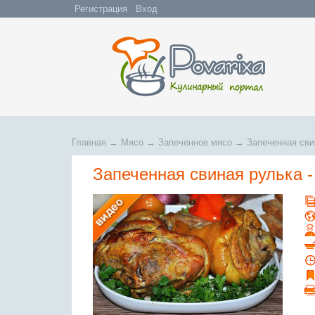
Регистрация
Вход
Главная
→
Мясо
→
Запеченное мясо
→
Запеченная сви
Запеченная свиная рулька -