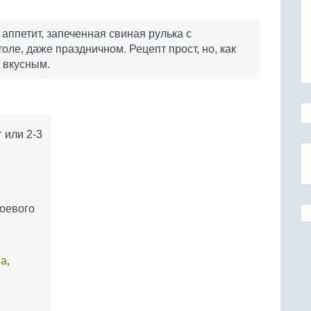
ппетит, запеченная свиная рулька с
ле, даже праздничном. Рецепт прост, но, как
 вкусным.
 или 2-3
соевого
на
,