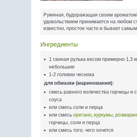
Румяная, будоражащая своим ароматом а
удовольствием принимается на любом сто
известно, простое часто и бывает самым
Ингредиенты
1 свиная рулька весом примерно 1,3 кг
небольшие
1-2 головки чеснока
для обмазки (маринования):
смесь равного количества горчицы и 
соуса
или смесь соли и перца
или смесь
орегано
,
куркумы
,
розмари
горчицы, соли и перца
или смесь того, чего хочется