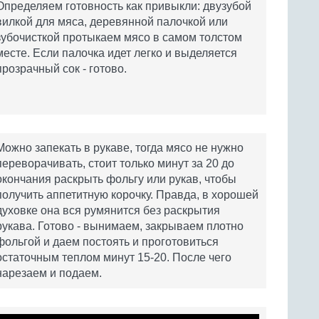
Определяем готовность как привыкли: двузубой
вилкой для мяса, деревянной палочкой или
зубочисткой протыкаем мясо в самом толстом
месте. Если палочка идет легко и выделяется
прозрачный сок - готово.
Можно запекать в рукаве, тогда мясо не нужно
переворачивать, стоит только минут за 20 до
окончания раскрыть фольгу или рукав, чтобы
получить аппетитную корочку. Правда, в хорошей
духовке она вся румянится без раскрытия
рукава. Готово - вынимаем, закрываем плотно
фольгой и даем постоять и проготовиться
остаточным теплом минут 15-20. После чего
нарезаем и подаем.