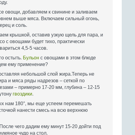
оду.
все овощи, добавляем к свинине и заливаем
овнем выше мяса. Включаем сильный огонь,
ерец и соль.
ваем крышкой, оставив узкую щель для пара, и
со с овощами будет тихо, практически
вариться 4,5-5 часов.
го остыть.
Бульон
с овощами в этом блюде
йдем ему применение?
 оставляя небольшой слой жира.Теперь не
ра и мяса ряды надрезов – сеткой по
езами – примерно 17-20 мм, глубина – 12-15
бутону
гвоздики
.
ых нам 180°, мы еще успеем перемешать
сточкой нанести смесь на всю верхнюю
 После чего дадим ему минут 15-20 дойти под
умяное чудо на стол.