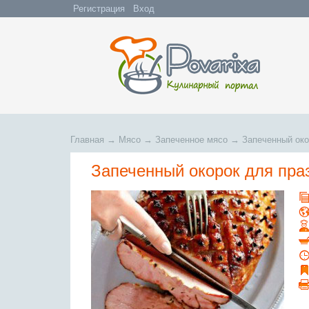
Регистрация
Вход
Главная
→
Мясо
→
Запеченное мясо
→
Запеченный око
Запеченный окорок для пра