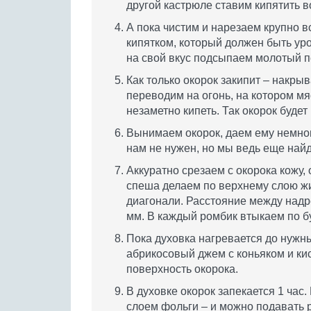
другой кастрюле ставим кипятить в
А пока чистим и нарезаем крупно 
кипятком, который должен быть ур
на свой вкус подсыпаем молотый п
Как только окорок закипит – накры
переводим на огонь, на котором мя
незаметно кипеть. Так окорок будет 
Вынимаем окорок, даем ему немно
нам не нужен, но мы ведь еще на
Аккуратно срезаем с окорока кожу,
спеша делаем по верхнему слою жи
диагонали. Расстояние между надр
мм. В каждый ромбик втыкаем по 
Пока духовка нагревается до нужн
абрикосовый джем с коньяком и ки
поверхность окорока.
В духовке окорок запекается 1 час.
слоем фольги – и можно подавать р