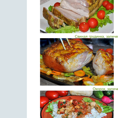
Свиная грудинка, запеч
Окорок, запеч