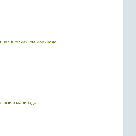
енная в горчичном маринаде
енный в маринаде