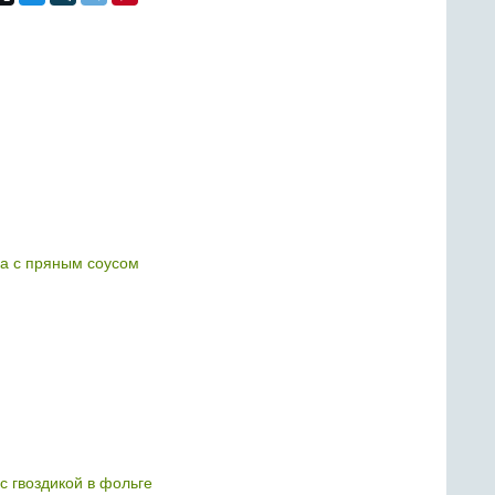
а с пряным соусом
с гвоздикой в фольге