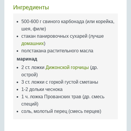
Бобовые
Ингредиенты
Яйца
Крупы
500-600 г свиного карбонада (или корейка,
шея, филе)
стакан панировочных сухарей (лучше
домашних
)
полстакана растительного масла
маринад
2 ст. ложки
Дижонской горчицы
(др.
острой)
3 ст. ложки с горкой густой сметаны
1-2 дольки чеснока
1 ч. ложка Прованских трав (др. смесь
специй)
соль, молотый перец (смесь перцев)