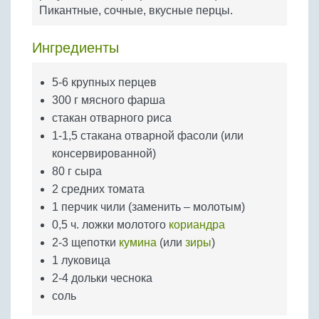
Бобовые
Пикантные, сочные, вкусные перцы.
Яйца
Ингредиенты
Крупы
5-6 крупных перцев
300 г мясного фарша
стакан отварного риса
1-1,5 стакана отварной фасоли (или
консервированной)
80 г сыра
2 средних томата
1 перчик чили (заменить – молотым)
0,5 ч. ложки молотого
кориандра
2-3 щепотки
кумина
(или
зиры
)
1 луковица
2-4 дольки чеснока
соль