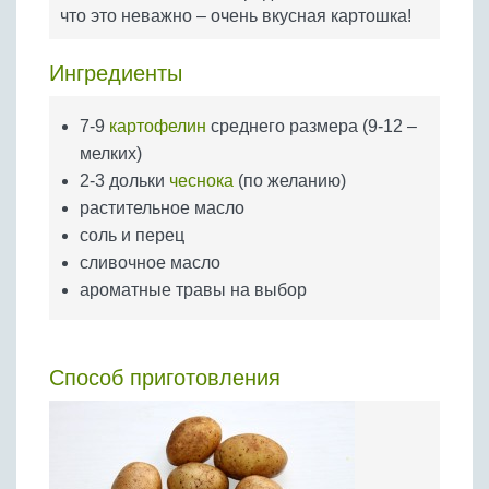
Бобовые
что это неважно – очень вкусная картошка!
Яйца
Ингредиенты
Крупы
7-9
картофелин
среднего размера (9-12 –
мелких)
2-3 дольки
чеснока
(по желанию)
растительное масло
соль и перец
сливочное масло
ароматные травы на выбор
Способ приготовления