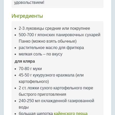
удовольствием!
Бобовые
Яйца
Ингредиенты
Крупы
2-3 луковицы средние или покрупнее
500-700 г японских панировочных сухарей
Панко (можно взять обычные)
растительное масло для фритюра
мелкая соль – по вкусу
для кляра
70-80 г муки
45-50 г кукурузного крахмала (или
картофельного)
2 ст. ложки сухого картофельного пюре
быстрого приготовления
240-250 мл охлажденной газированной
воды
большая щепотка
кайенского перца