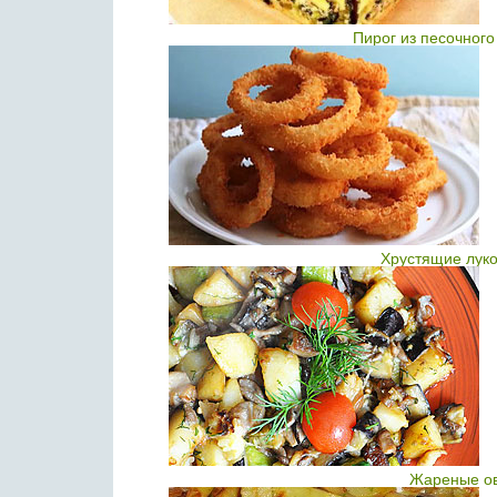
Пирог из песочного
Хрустящие луко
Жареные ов