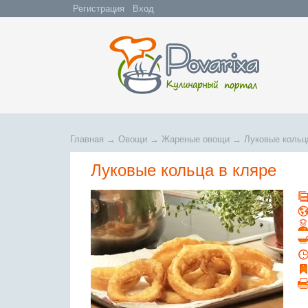
Регистрация
Вход
Главная
→
Овощи
→
Жареные овощи
→
Луковые кольц
Луковые кольца в кляре