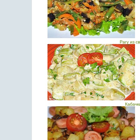
Рагу из 
Кабачк