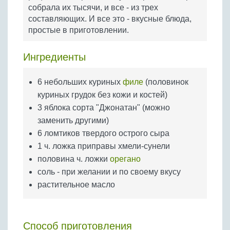
Бобовые
собрала их тысячи, и все - из трех
составляющих. И все это - вкусные блюда,
Яйца
простые в приготовлении.
Крупы
Ингредиенты
6 небольших куриных
филе
(половинок
куриных грудок без кожи и костей)
3 яблока сорта "Джонатан" (можно
заменить другими)
6 ломтиков твердого острого сыра
1 ч. ложка приправы хмели-сунели
половина ч. ложки
орегано
соль - при желании и по своему вкусу
растительное масло
Способ приготовления