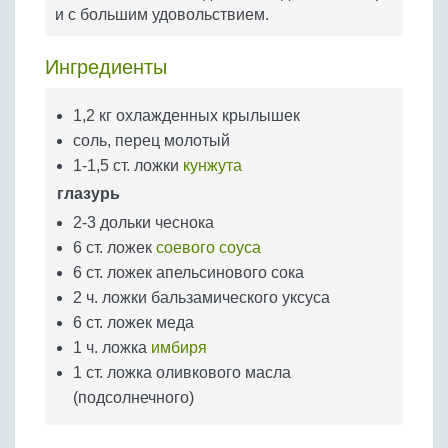
Бобовые
и с большим удовольствием.
Яйца
Ингредиенты
Крупы
1,2 кг охлажденных крылышек
соль, перец молотый
1-1,5 ст. ложки
кунжута
глазурь
2-3 дольки чеснока
6 ст. ложек
соевого соуса
6 ст. ложек апельсинового сока
2 ч. ложки бальзамического уксуса
6 ст. ложек меда
1 ч. ложка
имбиря
1 ст. ложка оливкового масла
(подсолнечного)