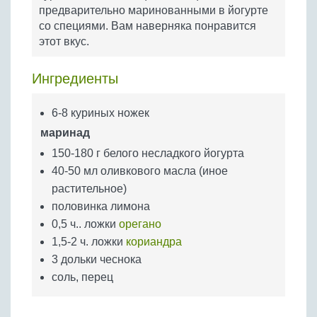
Бобовые
предварительно маринованными в йогурте
со специями. Вам наверняка понравится
Яйца
этот вкус.
Крупы
Ингредиенты
6-8 куриных ножек
маринад
150-180 г белого несладкого йогурта
40-50 мл оливкового масла (иное
растительное)
половинка лимона
0,5 ч.. ложки
орегано
1,5-2 ч. ложки
кориандра
3 дольки чеснока
соль, перец