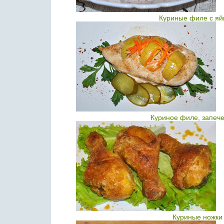
Куриные филе с яй
Куриное филе, запече
Куриные ножки 