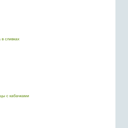
 в сливках
ицы с кабачками