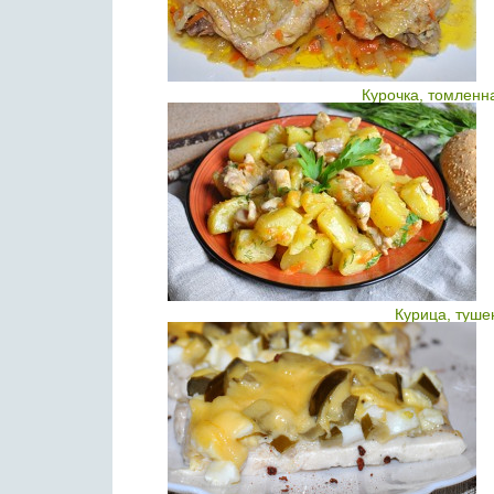
Курочка, томленн
Курица, туше