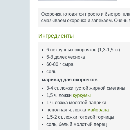
Окорочка готовятся просто и быстро: пл
смазываем окорочка и запекаем. Очень в
Ингредиенты
6 некрупных окорочков (1,3-1,5 кг)
6-8 долек чеснока
60-80 г сыра
соль
маринад для окорочков
3-4 ст. ложки густой жирной сметаны
1,5 ч. ложки
куркумы
1 ч. ложка молотой паприки
неполная ч. ложка
майорана
1,5-2 ст. ложки готовой горчицы
соль, белый молотый перец