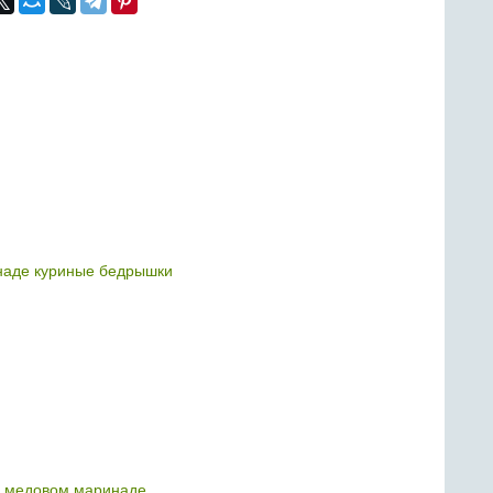
наде куриные бедрышки
в медовом маринаде