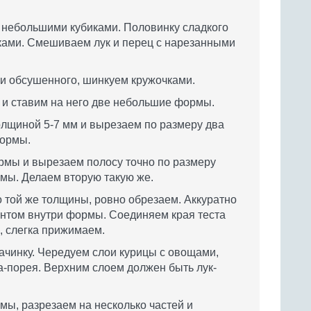
небольшими кубиками. Половинку сладкого
ками. Смешиваем лук и перец с нарезанными
 и обсушенного, шинкуем кружочками.
 и ставим на него две небольшие формы.
толщиной 5-7 мм и вырезаем по размеру два
формы.
рмы и вырезаем полосу точно по размеру
рмы. Делаем вторую такую же.
о той же толщины, ровно обрезаем. Аккуратно
ентом внутри формы. Соединяем края теста
м, слегка прижимаем.
чинку. Чередуем слои курицы с овощами,
а-порея. Верхним слоем должен быть лук-
мы, разрезаем на несколько частей и