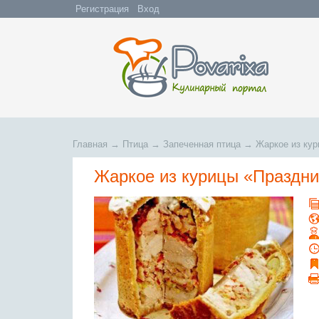
Регистрация
Вход
Главная
→
Птица
→
Запеченная птица
→
Жаркое из ку
Жаркое из курицы «Праздни