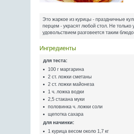
Это жаркое из курицы - праздничные кул
перцем - украсят любой стол. Не тольк
удовольствием разговеется таким блюдом
Ингредиенты
для теста:
100 г маргарина
2 ст. ложки сметаны
2 ст. ложки майонеза
1 ч. ложка водки
2,5 стакана муки
половинка ч. ложки соли
щепотка сахара
для начинки:
1 курица весом около 1,7 кг