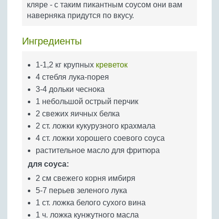
кляре - с таким пикантным соусом они вам
Бобовые
наверняка придутся по вкусу.
Яйца
Крупы
Ингредиенты
1-1,2 кг крупных
креветок
4 стебля лука-порея
3-4 дольки чеснока
1 небольшой острый перчик
2 свежих яичных белка
2 ст. ложки кукурузного крахмала
4 ст. ложки хорошего соевого соуса
растительное масло для фритюра
для соуса:
2 см свежего корня имбиря
5-7 перьев зеленого лука
1 ст. ложка белого сухого вина
1 ч. ложка кунжутного масла