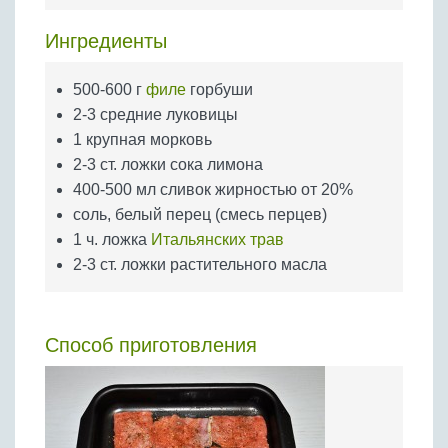
Бобовые
Ингредиенты
Яйца
Крупы
500-600 г
филе
горбуши
2-3 средние луковицы
1 крупная морковь
2-3 ст. ложки сока лимона
400-500 мл сливок жирностью от 20%
соль, белый перец (смесь перцев)
1 ч. ложка
Итальянских трав
2-3 ст. ложки растительного масла
Способ приготовления