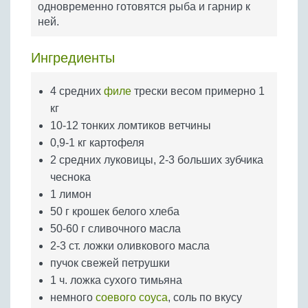
одновременно готовятся рыба и гарнир к
Бобовые
ней.
Яйца
Крупы
Ингредиенты
4 средних
филе
трески весом примерно 1
кг
10-12 тонких ломтиков ветчины
0,9-1 кг картофеля
2 средних луковицы, 2-3 больших зубчика
чеснока
1 лимон
50 г крошек белого хлеба
50-60 г сливочного масла
2-3 ст. ложки оливкового масла
пучок свежей петрушки
1 ч. ложка сухого тимьяна
немного
соевого соуса
, соль по вкусу