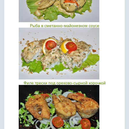
Рыба в сметанно-майонезном соусе
Филе трески под орехово-сырной корочкой