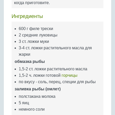
когда приготовите.
Бобовые
Яйца
Ингредиенты
Крупы
600 г филе трески
2 средние луковицы
3 ст. ложки муки
3-4 ст. ложки растительного масла для
жарки
обмазка рыбы
1,5-2 ст. ложки растительного масла
1,5-2 ч. ложки готовой
горчицы
по вкусу - соль, перец, специи для рыбы
заливка рыбы (омлет)
полстакана молока
5 яиц
немного соли