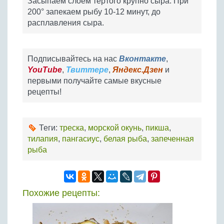
Засыпаем слоем тертого крупно сыра. При
200° запекаем рыбу 10-12 минут, до
расплавления сыра.
Подписывайтесь на нас
Вконтакте
,
YouTube
,
Твиттере
,
Яндекс.Дзен
и
первыми получайте самые вкусные
рецепты!
Теги:
треска
,
морской окунь
,
пикша
,
тилапия
,
пангасиус
,
белая рыба
,
запеченная
рыба
Похожие рецепты: