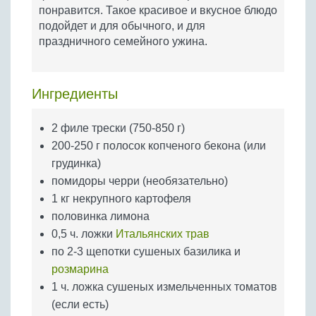
Бобовые
понравится. Такое красивое и вкусное блюдо
подойдет и для обычного, и для
Яйца
праздничного семейного ужина.
Крупы
Ингредиенты
2 филе трески (750-850 г)
200-250 г полосок копченого бекона (или
грудинка)
помидоры черри (необязательно)
1 кг некрупного картофеля
половинка лимона
0,5 ч. ложки
Итальянских трав
по 2-3 щепотки сушеных базилика и
розмарина
1 ч. ложка сушеных измельченных томатов
(если есть)