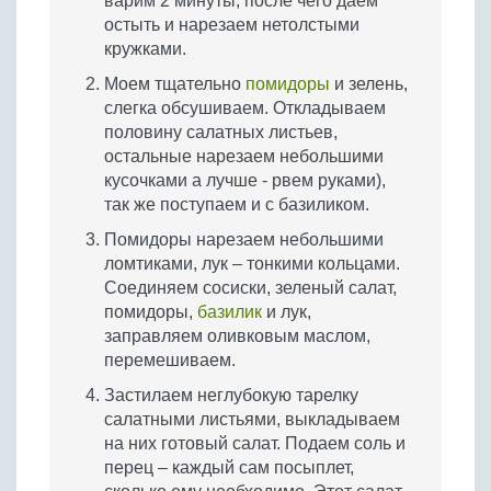
варим 2 минуты, после чего даем
остыть и нарезаем нетолстыми
кружками.
Моем тщательно
помидоры
и зелень,
слегка обсушиваем. Откладываем
половину салатных листьев,
остальные нарезаем небольшими
кусочками а лучше - рвем руками),
так же поступаем и с базиликом.
Помидоры нарезаем небольшими
ломтиками, лук – тонкими кольцами.
Соединяем сосиски, зеленый салат,
помидоры,
базилик
и лук,
заправляем оливковым маслом,
перемешиваем.
Застилаем неглубокую тарелку
салатными листьями, выкладываем
на них готовый салат. Подаем соль и
перец – каждый сам посыплет,