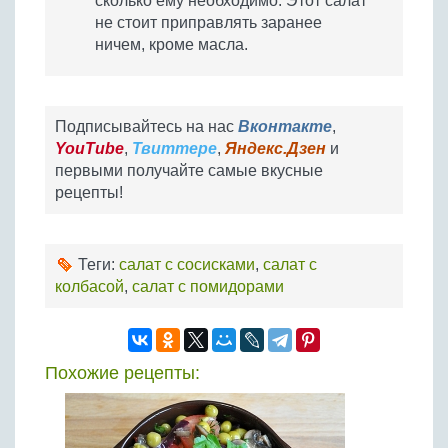
сколько ему необходимо. Этот салат
не стоит приправлять заранее
ничем, кроме масла.
Подписывайтесь на нас
Вконтакте
,
YouTube
,
Твиттере
,
Яндекс.Дзен
и
первыми получайте самые вкусные
рецепты!
Теги:
салат с сосисками
,
салат с
колбасой
,
салат с помидорами
Похожие рецепты: