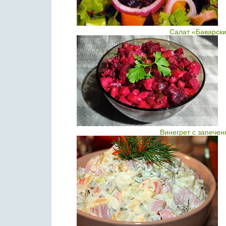
Салат «Баварски
Винегрет с запече