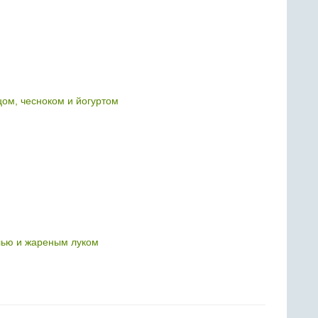
цом, чесноком и йогуртом
лью и жареным луком