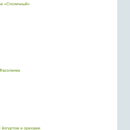
ье «Столичный»
Фасолинка
с йогуртом и орехами