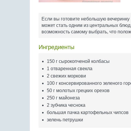
Если вы готовите небольшую вечеринку и
может стать одним из центральных блюд.
возможность самому выбрать, что положи
Ингредиенты
150 г сырокопченой колбасы
1 отваренная свекла
2 свежих моркови
100 г консервированного зеленого го
50 г молотых грецких орехов
250 г майонеза
2 зубчика чеснока
большая пачка картофельных чипсов
зелень петрушки