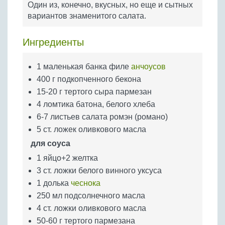
Один из, конечно, вкусных, но еще и сытных
Бобовые
вариантов знаменитого салата.
Яйца
Крупы
Ингредиенты
1 маленькая банка филе
анчоусов
400 г подкопченного бекона
15-20 г тертого сыра пармезан
4 ломтика батона, белого хлеба
6-7 листьев салата ромэн (романо)
5 ст. ложек оливкового масла
для соуса
1 яйцо+2 желтка
3 ст. ложки белого винного уксуса
1 долька
чеснока
250 мл подсолнечного масла
4 ст. ложки оливкового масла
50-60 г тертого пармезана