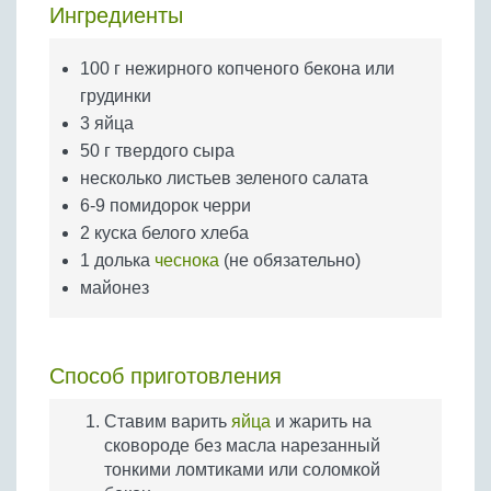
Бобовые
Ингредиенты
Яйца
100 г нежирного копченого бекона или
Крупы
грудинки
3 яйца
50 г твердого сыра
несколько листьев зеленого салата
6-9 помидорок черри
2 куска белого хлеба
1 долька
чеснока
(не обязательно)
майонез
Способ приготовления
Ставим варить
яйца
и жарить на
сковороде без масла нарезанный
тонкими ломтиками или соломкой