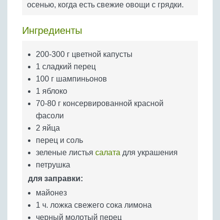
осенью, когда есть свежие овощи с грядки.
Бобовые
Яйца
Ингредиенты
Крупы
200-300 г цветной капусты
1 сладкий перец
100 г шампиньонов
1 яблоко
70-80 г консервированной красной
фасоли
2 яйца
перец и соль
зеленые листья
салата
для украшения
петрушка
для заправки:
майонез
1 ч. ложка свежего сока лимона
черный молотый перец