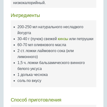
Бобовые
низкокалорийный.
Яйца
Ингредиенты
Крупы
200-250 мл натурального несладкого
йогурта
30-40 г (пучок) свежей
кинзы
или петрушки
60-70 мл оливкового масла
2 ст. ложки лаймового сока (или
лимонного)
1,5 ч. ложки бальзамического винного
белого уксуса
1 долька чеснока
соль по вкусу
Способ приготовления