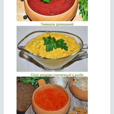
Ткемали домашний
Соус медово-горчичный к рыбе