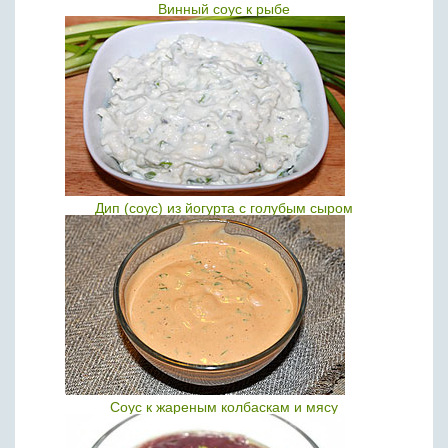
Винный соус к рыбе
Дип (соус) из йогурта с голубым сыром
Соус к жареным колбаскам и мясу