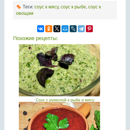
Теги:
соус к мясу
,
соус к рыбе
,
соус к
овощам
Похожие рецепты:
Соус с рукколой к рыбе и мясу