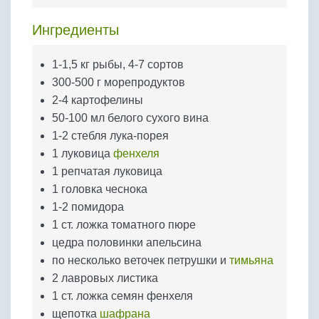
Бобовые
Ингредиенты
Яйца
Крупы
1-1,5 кг рыбы, 4-7 сортов
300-500 г морепродуктов
2-4 картофелины
50-100 мл белого сухого вина
1-2 стебля лука-порея
1 луковица
фенхеля
1 репчатая луковица
1 головка чеснока
1-2 помидора
1 ст. ложка томатного пюре
цедра половинки апельсина
по несколько веточек петрушки и
тимьяна
2 лавровых листика
1 ст. ложка семян фенхеля
щепотка
шафрана