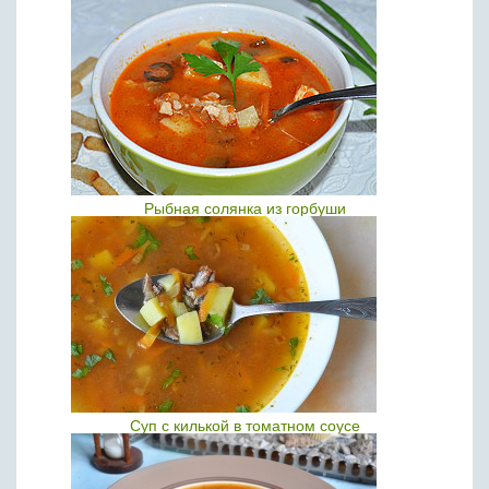
Рыбная солянка из горбуши
Суп с килькой в томатном соусе