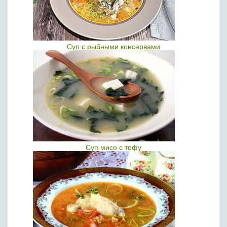
Суп с рыбными консервами
Cуп мисо с тофу