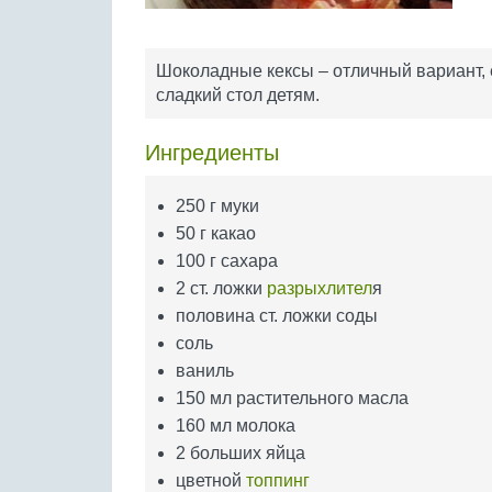
Шоколадные кексы – отличный вариант, 
сладкий стол детям.
Ингредиенты
250 г муки
50 г какао
100 г сахара
2 ст. ложки
разрыхлител
я
половина ст. ложки соды
соль
ваниль
150 мл растительного масла
160 мл молока
2 больших яйца
цветной
топпинг