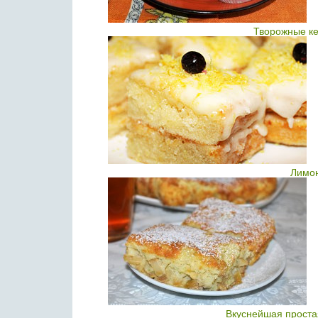
Творожные ке
Лимон
Вкуснейшая проста