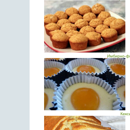
Имбирно-фи
Кекс