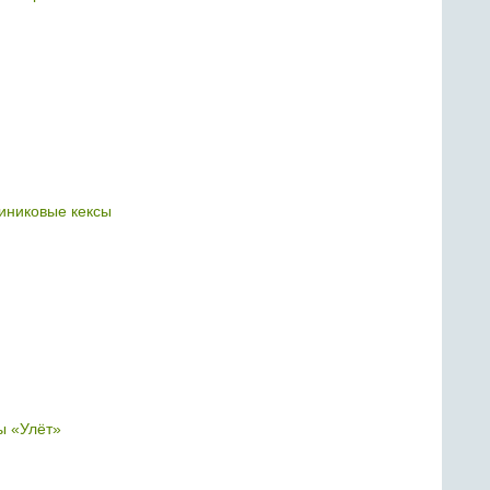
никовые кексы
ы «Улёт»