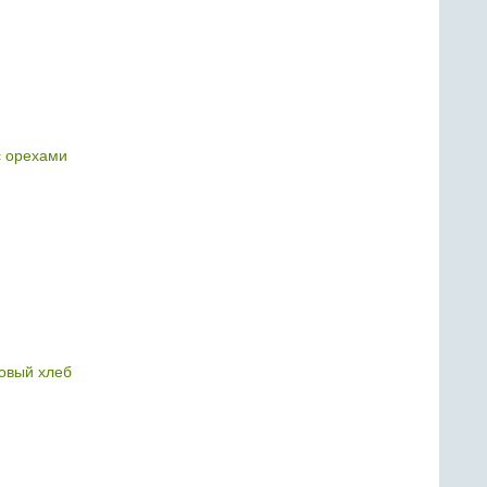
с орехами
овый хлеб