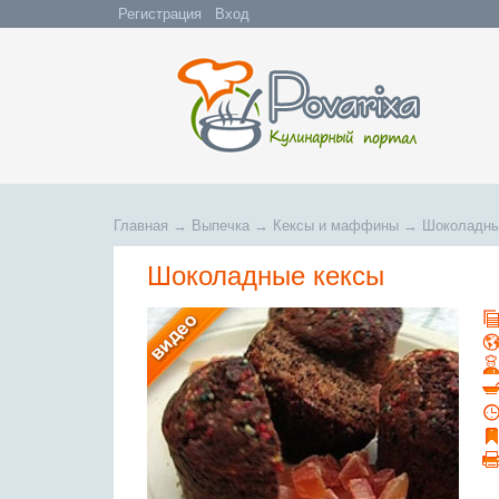
Регистрация
Вход
Главная
→
Выпечка
→
Кексы и маффины
→
Шоколадны
Шоколадные кексы